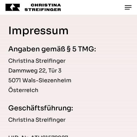
Men
Skip
Men
to
main
Impressum
content
Angaben gemäß § 5 TMG:
Christina Streifinger
Dammweg 22, Tür 3
5071 Wals-Siezenheim
Österreich
Geschäftsführung:
Christina Streifinger